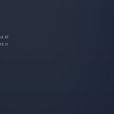
a el
os o